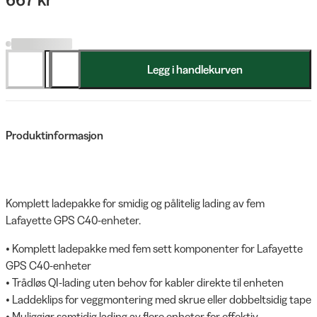
Legg i handlekurven
Produktinformasjon
Komplett ladepakke for smidig og pålitelig lading av fem
Lafayette GPS C40-enheter.
• Komplett ladepakke med fem sett komponenter for Lafayette
GPS C40-enheter
• Trådløs QI-lading uten behov for kabler direkte til enheten
• Laddeklips for veggmontering med skrue eller dobbeltsidig tape
• Muliggjør samtidig lading av flere enheter for effektiv