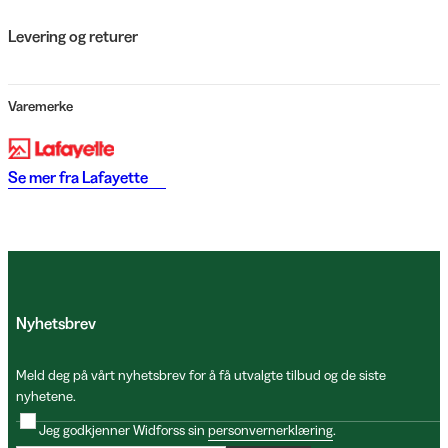
Levering og returer
Varemerke
Se mer fra
Lafayette
Nyhetsbrev
Meld deg på vårt nyhetsbrev for å få utvalgte tilbud og de siste
nyhetene.
Jeg godkjenner Widforss sin
personvernerklæring
.