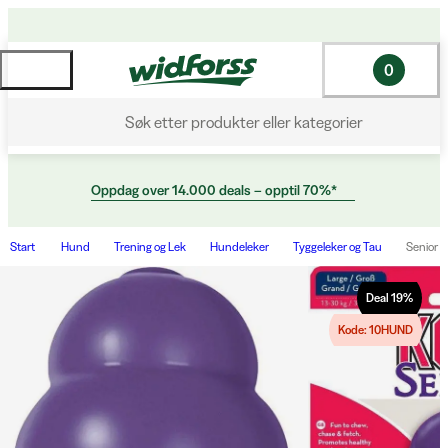
0
Søk etter produkter eller kategorier
Oppdag over 14.000 deals – opptil 70%*
Start
Hund
Trening og Lek
Hundeleker
Tyggeleker og Tau
Senior 
Deal
19
%
Kode: 10HUND