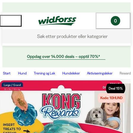
0
Søk etter produkter eller kategorier
Oppdag over 14.000 deals – opptil 70%*
Start
Hund
Trening og Lek
Hundeleker
Aktiviseringsleker
Reward B
Deal
15
%
Kode: 10HUND