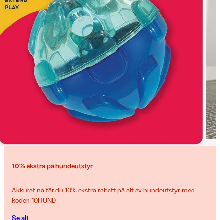
10% ekstra på hundeutstyr
Akkurat nå får du 10% ekstra rabatt på alt av hundeutstyr med
koden 10HUND
Se alt