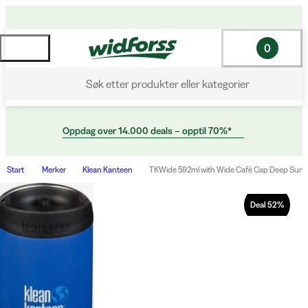
0
Søk etter produkter eller kategorier
Oppdag over 14.000 deals – opptil 70%*
Start
Merker
Klean Kanteen
TKWide 592ml with Wide Café Cap Deep Surf
Deal
52
%