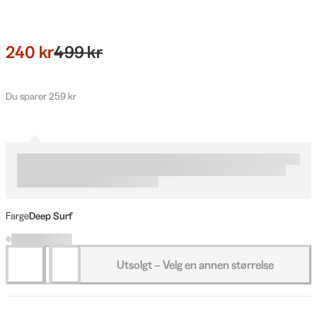
240 kr
499 kr
Du sparer 259 kr
Farge
Deep Surf
Utsolgt – Velg en annen størrelse