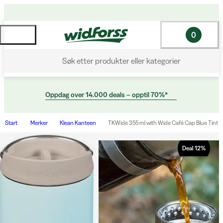
0
Søk etter produkter eller kategorier
Oppdag over 14.000 deals – opptil 70%*
Start
Merker
Klean Kanteen
TKWide 355 ml with Wide Café Cap Blue Tint
Deal
12
%