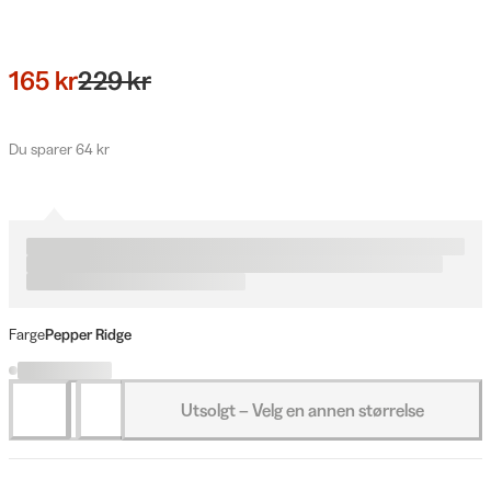
165 kr
229 kr
Du sparer 64 kr
Farge
Pepper Ridge
Utsolgt – Velg en annen størrelse