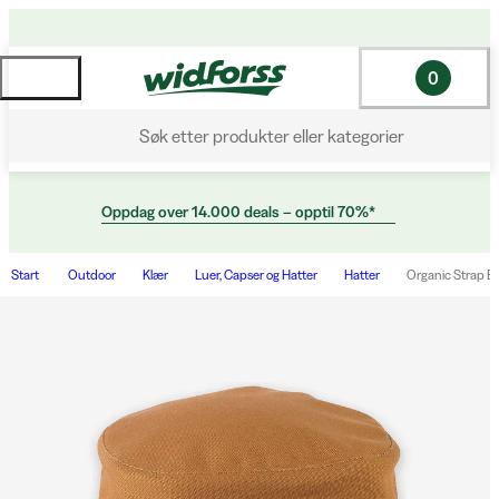
0
Søk etter produkter eller kategorier
Oppdag over 14.000 deals – opptil 70%*
Start
Outdoor
Klær
Luer, Capser og Hatter
Hatter
Organic Strap B