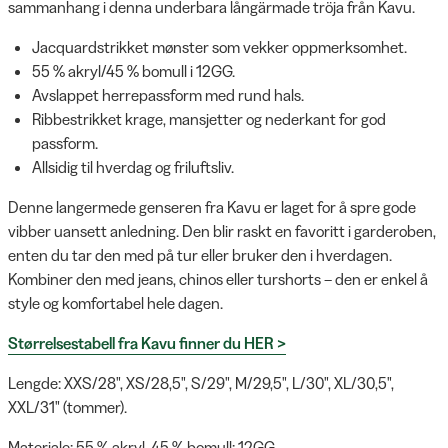
sammanhang i denna underbara långärmade tröja från Kavu.
Jacquardstrikket mønster som vekker oppmerksomhet.
55 % akryl/45 % bomull i 12GG.
Avslappet herrepassform med rund hals.
Ribbestrikket krage, mansjetter og nederkant for god
passform.
Allsidig til hverdag og friluftsliv.
Denne langermede genseren fra Kavu er laget for å spre gode
vibber uansett anledning. Den blir raskt en favoritt i garderoben,
enten du tar den med på tur eller bruker den i hverdagen.
Kombiner den med jeans, chinos eller turshorts – den er enkel å
style og komfortabel hele dagen.
Størrelsestabell fra Kavu finner du HER >
Lengde: XXS/28", XS/28,5", S/29", M/29,5", L/30", XL/30,5",
XXL/31" (tommer).
Materiale: 55 % akryl, 45 % bomull; 12GG.