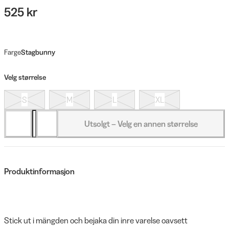
525 kr
Farge
Stagbunny
Velg størrelse
S
M
L
XL
Utsolgt – Velg en annen størrelse
Produktinformasjon
Stick ut i mängden och bejaka din inre varelse oavsett