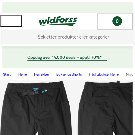
0
Søk etter produkter eller kategorier
Oppdag over 14.000 deals – opptil 70%*
Start
Herre
Herreklær
Bukser og Shorts
Friluftsbukser Herre
M's Ch