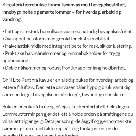
Slitesterk herrebukse i bomullscanvas med bevegelsesfrihet,
innebygd belte og smarte lommer – for hverdag, arbeid og
vandring.
• Lett og slitesterk bomullscanvas med naturlig bevegelsesfrihet.
• Avslappet passform med grenkil for ekstra mobilitet.
• Halvelastisk midje med integrert belte for rask, sikker justering.
• Praktiske halvmånelommer og lommebokholder for trygg
oppbevaring.
• Doble nålsømmer og robust frontknapp for lang holdbarhet.
Chilli Lite Pant fra Kavu er en allsidig bukse for hverdag, arbeid og
lettere friluftsliv. Den lette canvasen tåler hyppig bruk, samtidig
som den følger bevegelsene når du går, bøyer deg eller klatrer.
Buksen er enkel å ta av og på og sitter komfortabelt hele dagen.
Lommeutformingen gjør det lett å holde orden på småtingene du
vil ha lett tilgjengelig. Detaljer som glidelåsgylf og gjennomtenkte
sømmer gir en stabil følelse og pålitelig funksjon, enten du
pendler i byen eller tar en tur på stien.