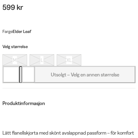
599 kr
Farge
Elder Leaf
Velg størrelse
M
L
XL
Utsolgt – Velg en annen størrelse
Produktinformasjon
Lätt flanellskjorta med skönt avslappnad passform – för komfort