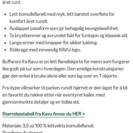
året runt.
Lett bomullsflanell med myk, lett børstet overflate for
komfort året rundt.
Avslappet passform som gir behagelig bevegelsesfrihet.
To brystlommer og avrundet fald for funksjon og klassisk stil.
Lange ermer med knapper for sikker lukking.
Ståkrage med innvendig KAVU-logo.
Buffaroni fra Kavu er en lett flanellskjorte for menn som fungerer
like godt på tur som i hverdagen. Den smidige konstruksjonen
gjør den enkel å bruke alene eller som lag over en T-skjorte.
Fra dype villmarker til parken rundt hjørnet er den laget for å bli
en favoritt du rekker etter når eventyret kaller, med
gjennomtenkte detaljer og en tidløs stil.
Størrelsestabell fra Kavu finner du HER >
Materiale: 3,5 oz 100 % lettvekts bomullsflanell.
Passform: Avslappet.