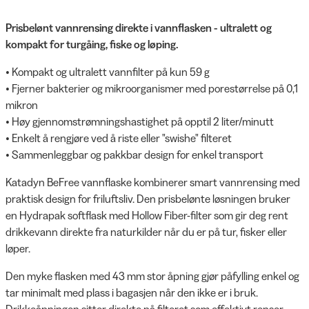
Prisbelønt vannrensing direkte i vannflasken - ultralett og
kompakt for turgåing, fiske og løping.
• Kompakt og ultralett vannfilter på kun 59 g
• Fjerner bakterier og mikroorganismer med porestørrelse på 0,1
mikron
• Høy gjennomstrømningshastighet på opptil 2 liter/minutt
• Enkelt å rengjøre ved å riste eller "swishe" filteret
• Sammenleggbar og pakkbar design for enkel transport
Katadyn BeFree vannflaske kombinerer smart vannrensing med
praktisk design for friluftsliv. Den prisbelønte løsningen bruker
en Hydrapak softflask med Hollow Fiber-filter som gir deg rent
drikkevann direkte fra naturkilder når du er på tur, fisker eller
løper.
Den myke flasken med 43 mm stor åpning gjør påfylling enkel og
tar minimalt med plass i bagasjen når den ikke er i bruk.
Drikkeåpningen sitter direkte på filteret som effektivt renser