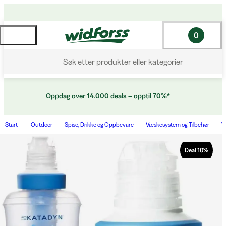
0
Søk etter produkter eller kategorier
Oppdag over 14.000 deals – opptil 70%*
Start
Outdoor
Spise, Drikke og Oppbevare
Væskesystem og Tilbehør
V
Deal
10
%