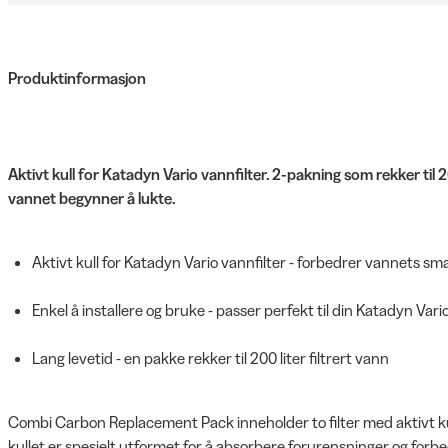
Produktinformasjon
Aktivt kull for Katadyn Vario vannfilter. 2-pakning som rekker til 20
vannet begynner å lukte.
Aktivt kull for Katadyn Vario vannfilter - forbedrer vannets sma
Enkel å installere og bruke - passer perfekt til din Katadyn Var
Lang levetid - en pakke rekker til 200 liter filtrert vann
Combi Carbon Replacement Pack inneholder to filter med aktivt kul
kullet er spesielt utformet for å absorbere forurensninger og forbe