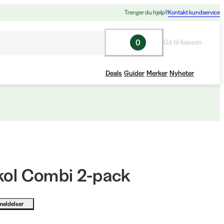
Trenger du hjelp?
Kontakt kundservice
0
Gå til kassen
Deals
Guider
Merker
Nyheter
 kol Combi 2-pack
meldelser