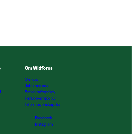
e
Om Widforss
Om oss
Jobb hos oss
l
Bærekraftspolicy
g
Personvernpolicy
Informasjonskapsler
Facebook
Instagram