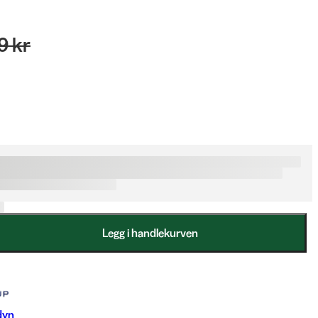
9 kr
Legg i handlekurven
dyn