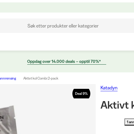
Søk etter produkter eller kategorier
Oppdag over 14.000 deals – opptil 70%*
annrensing
Aktivt kol Combi 2-pack
Katadyn
Deal
9
%
Aktivt
1 an