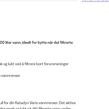
0 liter vann, ideelt for bytte når det filtrerte
k og lukt ved å filtrere bort forurensninger
io vannrenser
l for din Katadyn Vario vannrenser. Det aktive
dre smak og lukt på ditt filtrerte vann under