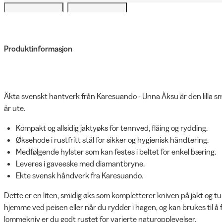
Produktinformasjon
Äkta svenskt hantverk från Karesuando - Unna Àksu är den lilla s
är ute.
Kompakt og allsidig jaktyøks for tennved, flåing og rydding.
Øksehode i rustfritt stål for sikker og hygienisk håndtering.
Medfølgende hylster som kan festes i beltet for enkel bæring.
Leveres i gaveeske med diamantbryne.
Ekte svensk håndverk fra Karesuando.
Dette er en liten, smidig øks som kompletterer kniven på jakt og tu
hjemme ved peisen eller når du rydder i hagen, og kan brukes til å 
lommekniv er du godt rustet for varierte naturopplevelser.