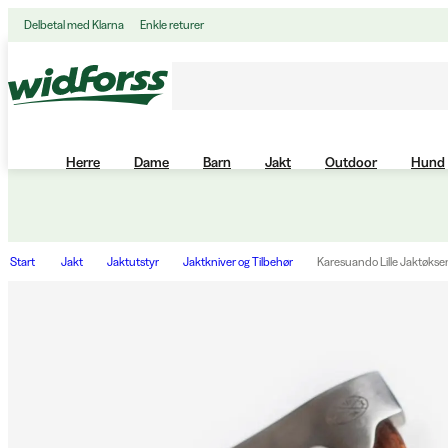
Delbetal med Klarna
Enkle returer
Herre
Dame
Barn
Jakt
Outdoor
Hund
Start
Jakt
Jaktutstyr
Jaktkniver og Tilbehør
Karesuando Lille Jaktøks