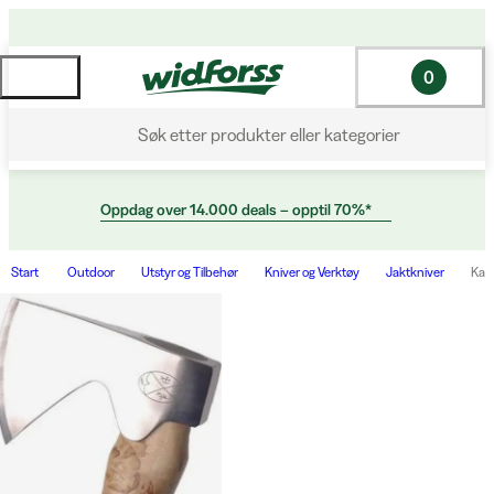
0
Søk etter produkter eller kategorier
Oppdag over 14.000 deals – opptil 70%*
Start
Outdoor
Utstyr og Tilbehør
Kniver og Verktøy
Jaktkniver
Kar