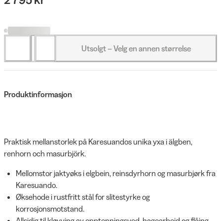
Utsolgt – Velg en annen størrelse
Produktinformasjon
Praktisk mellanstorlek på Karesuandos unika yxa i älgben,
renhorn och masurbjörk.
Mellomstor jaktyøks i elgbein, reinsdyrhorn og masurbjørk fra
Karesuando.
Øksehode i rustfritt stål for slitestyrke og
korrosjonsmotstand.
Allsidig til kløyving av opptenningsved, hagearbeid og flåing