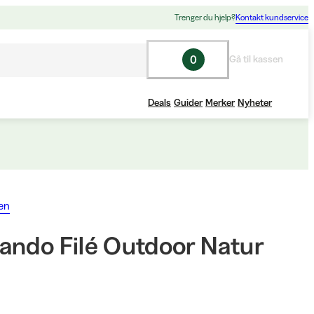
Trenger du hjelp?
Kontakt kundservice
0
Gå til kassen
Deals
Guider
Merker
Nyheter
en
ando Filé Outdoor Natur