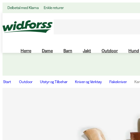
Delbetal med Klarna
Enkle returer
Herre
Dame
Barn
Jakt
Outdoor
Hund
Start
Outdoor
Utstyr og Tilbehør
Kniver og Verktøy
Fiskekniver
Kar