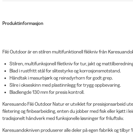
Produktinformasjon
Filé Outdoor är en stilren multifunktionell filékniv från Karesuando
Stilren, multifunksjonell filetkniv for tur, jakt og mattilberedning
Blad i rustfritt stål for slitestyrke og korrosjonsmotstand.
Håndtak i masurbjørk og reinsdyrhorn for godt grep.
Slire i okseskinn med plastinnlegg for trygg oppbevaring.
Bladlengde 130 mm for presis kontroll.
Karesuando Filé Outdoor Natur er utviklet for presisjonsarbeid ute i
filetering og finbearbeiding, enten du jobber med fisk eller kjøtt i 
tradisjonelt håndverk med funksjonelle løsninger for friluftsliv.
Karesuandokniven produserer alle deler på egen fabrikk og tilbyr 10