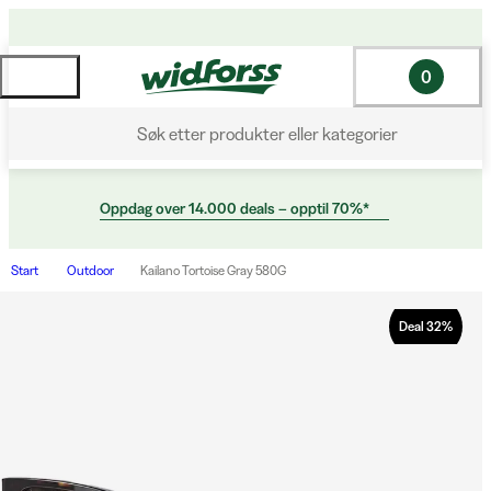
0
Søk etter produkter eller kategorier
Oppdag over 14.000 deals – opptil 70%*
Start
Outdoor
Kailano Tortoise Gray 580G
Deal
32
%