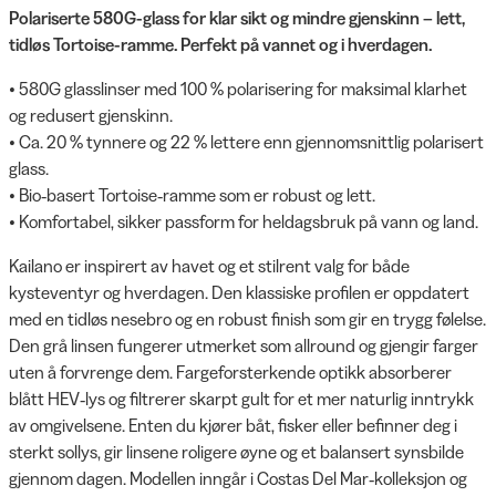
Polariserte 580G-glass for klar sikt og mindre gjenskinn – lett,
tidløs Tortoise-ramme. Perfekt på vannet og i hverdagen.
• 580G glasslinser med 100 % polarisering for maksimal klarhet
og redusert gjenskinn.
• Ca. 20 % tynnere og 22 % lettere enn gjennomsnittlig polarisert
glass.
• Bio‑basert Tortoise‑ramme som er robust og lett.
• Komfortabel, sikker passform for heldagsbruk på vann og land.
Kailano er inspirert av havet og et stilrent valg for både
kysteventyr og hverdagen. Den klassiske profilen er oppdatert
med en tidløs nesebro og en robust finish som gir en trygg følelse.
Den grå linsen fungerer utmerket som allround og gjengir farger
uten å forvrenge dem. Fargeforsterkende optikk absorberer
blått HEV‑lys og filtrerer skarpt gult for et mer naturlig inntrykk
av omgivelsene. Enten du kjører båt, fisker eller befinner deg i
sterkt sollys, gir linsene roligere øyne og et balansert synsbilde
gjennom dagen. Modellen inngår i Costas Del Mar‑kolleksjon og