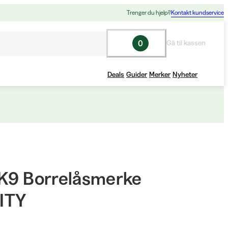
Trenger du hjelp?
Kontakt kundservice
0
Gå til kassen
Deals
Guider
Merker
Nyheter
-K9 Borrelåsmerke
ITY