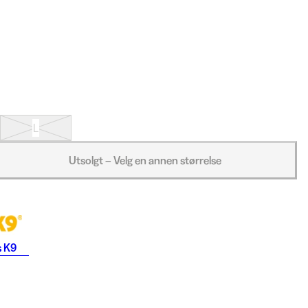
L
Utsolgt – Velg en annen størrelse
s K9