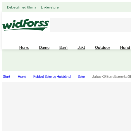
Delbetal med Klarna
Enkle returer
Herre
Dame
Barn
Jakt
Outdoor
Hund
Start
Hund
Kobbel, Seler og Halsbånd
Seler
Julius-K9 Borrelåsmerke 