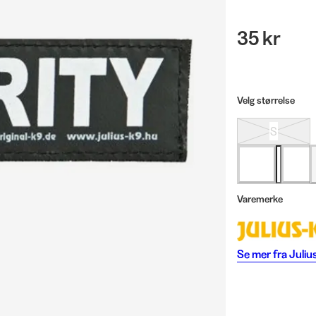
35 kr
Velg størrelse
S
Varemerke
Se mer fra
Juliu