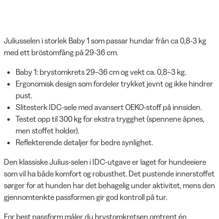
Juliusselen i storlek Baby 1 som passar hundar från ca 0,8-3 kg
med ett bröstomfång på 29-36 cm.
Baby 1: brystomkrets 29–36 cm og vekt ca. 0,8–3 kg.
Ergonomisk design som fordeler trykket jevnt og ikke hindrer
pust.
Slitesterk IDC-sele med avansert OEKO-stoff på innsiden.
Testet opp til 300 kg for ekstra trygghet (spennene åpnes,
men stoffet holder).
Reflekterende detaljer for bedre synlighet.
Den klassiske Julius-selen i IDC-utgave er laget for hundeeiere
som vil ha både komfort og robusthet. Det pustende innerstoffet
sørger for at hunden har det behagelig under aktivitet, mens den
gjennomtenkte passformen gir god kontroll på tur.
For best passform måler du brystomkretsen omtrent én