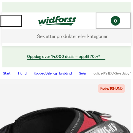
0
Søk etter produkter eller kategorier
Oppdag over 14.000 deals – opptil 70%*
Start
Hund
Kobbel, Seler og Halsbånd
Seler
Julius-K9 IDC-Sele Baby 1 f
Kode: 10HUND