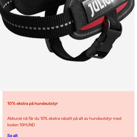
10% ekstra på hundeutstyr
Akkurat nå får du 10% ekstra rabatt på alt av hundeutstyr med
koden 10HUND
Se alt