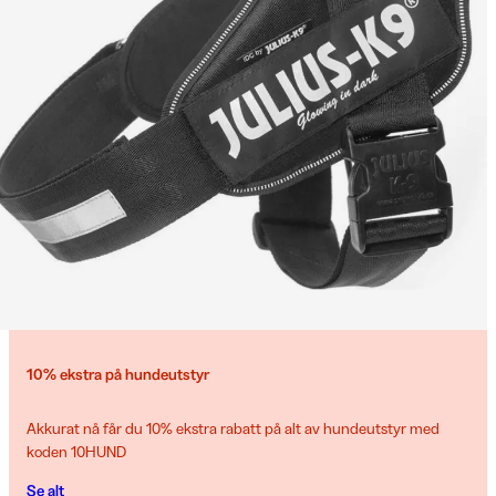
10% ekstra på hundeutstyr
Akkurat nå får du 10% ekstra rabatt på alt av hundeutstyr med
koden 10HUND
Se alt