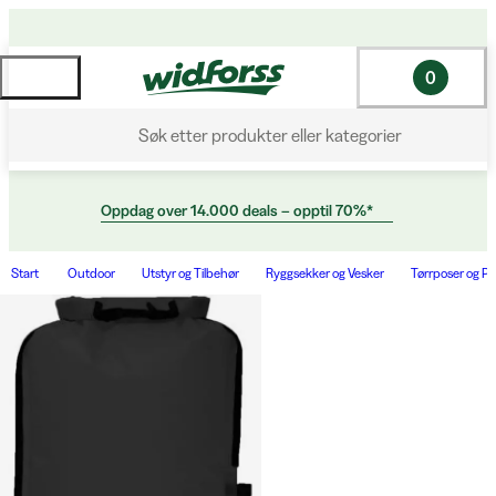
0
Søk etter produkter eller kategorier
Oppdag over 14.000 deals – opptil 70%*
Start
Outdoor
Utstyr og Tilbehør
Ryggsekker og Vesker
Tørrposer og P