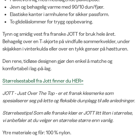
Jevn og behagelig varme med 90/10 dun/fjær.
Elastiske kanter i armhulene for sikker passform.
To glidelåslommer for trygg oppbevaring.
Tynn og smidig vest fra franske JOTT for bruk hele året.
Behagelig over en T‑skjorte på vindfulle sommerkvelder, under
skijakken i vinterkulda eller over en tykk genser på høstturen.
Den rene, tidløse designen gjør den enkel å matche og
komfortabel i lag‑på‑lag.
Størrelsestabell fra Jott finner du HER>
JOTT - Just Over The Top - er et fransk klesmerke som
spesialiserer seg på lette og fleksible dunplagg til alle anledninger.
Størrelsestips! Som alle franske klær er JOTT litt liten i størrelse,
vi anbefaler at du velger en størrelse større enn vanlig.
Ytre materiale og fôr: 100 % nylon.