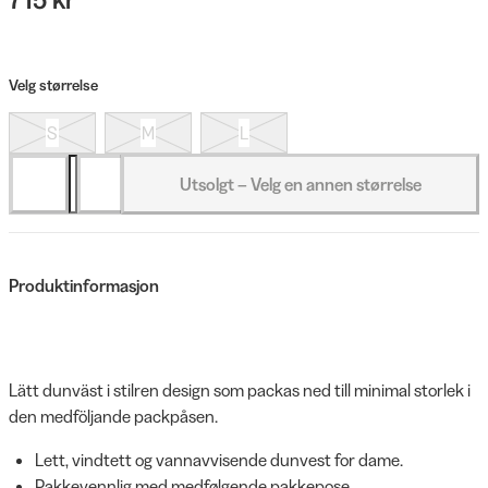
Velg størrelse
S
M
L
Utsolgt – Velg en annen størrelse
Produktinformasjon
Lätt dunväst i stilren design som packas ned till minimal storlek i
den medföljande packpåsen.
Lett, vindtett og vannavvisende dunvest for dame.
Pakkevennlig med medfølgende pakkepose.