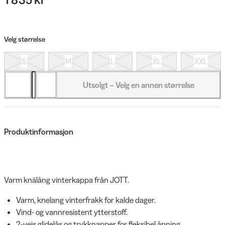
Velg størrelse
S
M
L
XL
XXL
Utsolgt – Velg en annen størrelse
Produktinformasjon
Varm knälång vinterkappa från JOTT.
Varm, knelang vinterfrakk for kalde dager.
Vind- og vannresistent ytterstoff.
2-veis glidelås og trykknapper for fleksibel åpning.