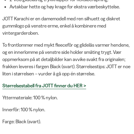
Avtakbar hette og høy krage for ekstra værbeskyttelse.
JOTT Karachi er en damemodell med ren silhuett og diskret
gummilogo på venstre erme, enkel å kombinere med
vintergarderoben.
To frontlommer med mykt fleecefôr og glidelås varmer hendene,
og en innerlomme på venstre side holder småting trygt. Vær
oppmerksom på at detaljbilder kan avvike svakt fra originalen;
frakken leveres i fargen Black (svart). Størrelsestips: JOTT er noe
liten i størrelsen – vurder å gå opp én størrelse.
Størrelsestabell fra JOTT finner du HER >
Yttermateriale: 100 % nylon.
Innerfôr: 100 % nylon.
Farge: Black (svart).