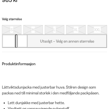
Velg størrelse
S
M
L
XL
XXL
Utsolgt – Velg en annen størrelse
Produktinformasjon
Lättviktsdunjacka med justerbar huva. Stilren design som
packas ned till minimal storlek i den medföljande packpåsen.
Lett dunjakke med justerbar hette.
Vindtett og vannavvisende nylonstoff.