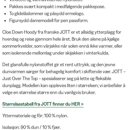
Pakkes svært kompakt i medfølgende pakkepose.
To glidelåslommer og påsydd ermelogo.
Figursydd damemodell for pen passform.
Cloe Down Hoody fra franske JOTT er et allsidig ytterplagg for
hverdag og reise gjennom hele året. Bruk den alene på kjølige
sommerkvelder, som vårjakke når solen ennå ikke varmer, eller
som isolerende mellomlag under skijakken i vinterkulda.
Det glansfulle nylonstoffet gir et rent uttrykk, og den jevne
dunvarmen sørger for behagelig komfort i skiftende vær. JOTT –
Just Over The Top – spesialiserer seg på lette og fleksible
dunplagg. Modellen kan oppleves liten i størrelsen; vi anbefaler å
velge en størrelse større enn du vanligvis bruker.
Størrelsestabell fra JOTT finner du HER >
Yttermateriale og fôr: 100 % nylon.
Isolasjon: 90 % dun / 10 % fjær.