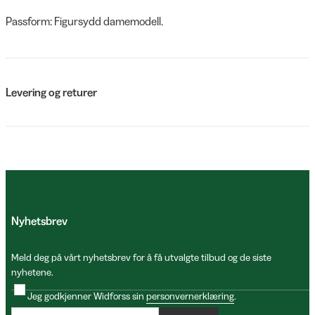
Passform: Figursydd damemodell.
Levering og returer
Nyhetsbrev
Meld deg på vårt nyhetsbrev for å få utvalgte tilbud og de siste
nyhetene.
Jeg godkjenner Widforss sin
personvernerklæring
.