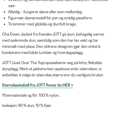
vær.
Allsidig – fungerer alene eller som mellomlag.
Figurnær damemodell for pen og smidig passform.
To lommer med glidelås og dunfylt krage.
Cha Down Jacket fra franske JOTT gir jevn, behagelig varme
med isolerende dun, samtidig som den har lav vekt og tar
minimalt med plass. Den stilrene designen gjør den enkel å
kombinere med både turklær og hverdagsplagg.
JOTT (Just Over The Top) spesialiserer seg på lette, fleksible
dunplagg. Merk at jakkene kan oppleves små i størrelsen; vi
anbefaler å velge én størrelse større enn du vanligvis bruker.
Størrelsestabell fra JOTT finner du HER >
Yttermateriale og fôr: 100 % nylon.
Isolasjon: 90 % dun, 10 % fjær.