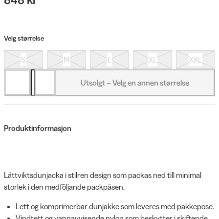
Velg størrelse
S
M
L
XL
XXL
Utsolgt – Velg en annen størrelse
Produktinformasjon
Lättviktsdunjacka i stilren design som packas ned till minimal
storlek i den medföljande packpåsen.
Lett og komprimerbar dunjakke som leveres med pakkepose.
Vindtett og vannavvisende nylon som beskytter i skiftende