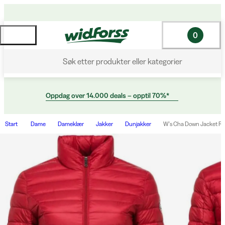
0
Søk etter produkter eller kategorier
Oppdag over 14.000 deals – opptil 70%*
Start
Dame
Dameklær
Jakker
Dunjakker
W's Cha Down Jacket R