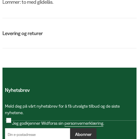
Lommer: to med glidelås.
Levering og returer
Nyhetsbrev
Meld deg på vårt nyhetsbrev for å få utvalgte tilbud og de siste
nyhetene.
Jeg godkjenner Widforss sin
personvernerklæring
.
Abonner