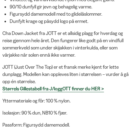
90/10 dunfyll gir jevn og behagelig varme.
Figursydd damemodell med to glidelåslommer.
Dunfylt krage og påsydd logo på ermet.
Cha Down Jacket fra JOTT er et allsidig plagg for hverdag og
reise gjennom hele året. Den fungerer like godt på en vindfull
sommerkveld som under skijakken i vinterkulda, eller som
vårjakke når solen ennå ikke varmer.
JOTT (Just Over The Top) er et fransk merke kjent for lette
dunplagg. Modellen kan oppleves liten i størrelsen – vurder å gå
opp én størrelse.
Størrels Gillestabell fra J/loggOTT finner du HER >
Yttermateriale og fôr: 100 % nylon.
Isolasjon: 90 % dun, NB10 % fjær.
Passform: Figursydd damemodell.