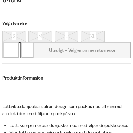
Velg størrelse
S
M
L
XL
Utsolgt – Velg en annen størrelse
Produktinformasjon
Lättviktsdunjacka i stilren design som packas ned till minimal
storlek i den medföljande packpåsen.
Lett, komprimerbar dunjakke med medfølgende pakkepose.
Vindtett og vannavvisende nylon med elegant glans.