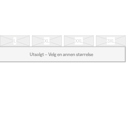
L
XL
XXL
3XL
Utsolgt – Velg en annen størrelse