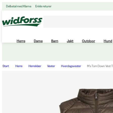
Delbetal med Klarna
Enkle returer
Herre
Dame
Barn
Jakt
Outdoor
Hund
Start
Herre
Herreklær
Vester
Hverdagsvester
M's Tom Down Vest 