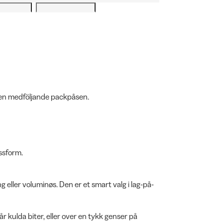
i den medföljande packpåsen.
ssform.
ng eller voluminøs. Den er et smart valg i lag-på-
r kulda biter, eller over en tykk genser på