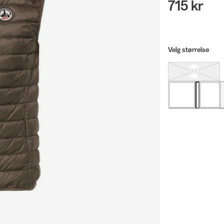
715 kr
Velg størrelse
M