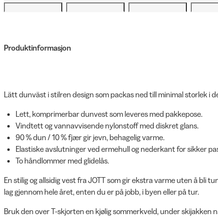
Produktinformasjon
Lätt dunväst i stilren design som packas ned till minimal storlek 
Lett, komprimerbar dunvest som leveres med pakkepose.
Vindtett og vannavvisende nylonstoff med diskret glans.
90 % dun / 10 % fjær gir jevn, behagelig varme.
Elastiske avslutninger ved ermehull og nederkant for sikker pa
To håndlommer med glidelås.
En stilig og allsidig vest fra JOTT som gir ekstra varme uten å bli tu
lag gjennom hele året, enten du er på jobb, i byen eller på tur.
Bruk den over T-skjorten en kjølig sommerkveld, under skijakken nå