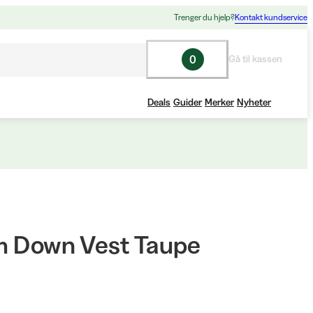
Trenger du hjelp?
Kontakt kundservice
0
Gå til kassen
Deals
Guider
Merker
Nyheter
m Down Vest Taupe