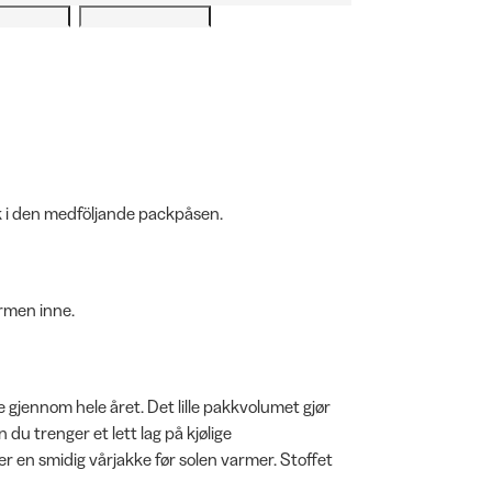
ek i den medföljande packpåsen.
armen inne.
 gjennom hele året. Det lille pakkvolumet gjør
du trenger et lett lag på kjølige
er en smidig vårjakke før solen varmer. Stoffet