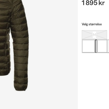
1 895 kr
Velg størrelse
M