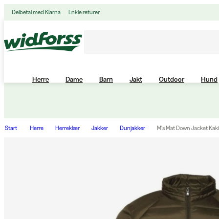
Delbetal med Klarna
Enkle returer
Herre
Dame
Barn
Jakt
Outdoor
Hund
Start
Herre
Herreklær
Jakker
Dunjakker
M's Mat Down Jacket Kaki