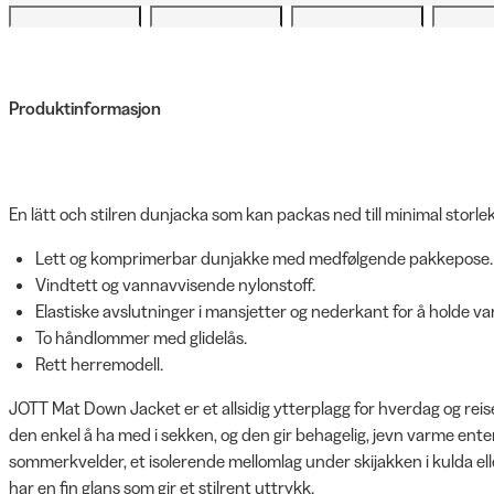
Produktinformasjon
En lätt och stilren dunjacka som kan packas ned till minimal storl
Lett og komprimerbar dunjakke med medfølgende pakkepose.
Vindtett og vannavvisende nylonstoff.
Elastiske avslutninger i mansjetter og nederkant for å holde v
To håndlommer med glidelås.
Rett herremodell.
JOTT Mat Down Jacket er et allsidig ytterplagg for hverdag og reise
den enkel å ha med i sekken, og den gir behagelig, jevn varme enten 
sommerkvelder, et isolerende mellomlag under skijakken i kulda ell
har en fin glans som gir et stilrent uttrykk.