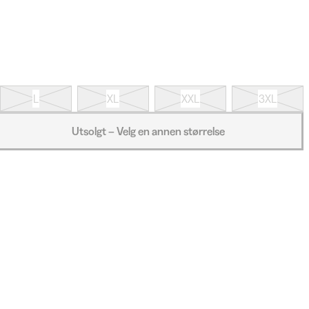
L
XL
XXL
3XL
Utsolgt – Velg en annen størrelse