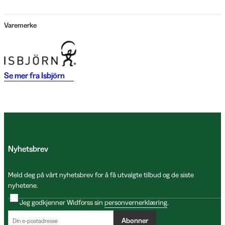
Varemerke
Se mer fra
Isbjörn
Nyhetsbrev
Meld deg på vårt nyhetsbrev for å få utvalgte tilbud og de siste
nyhetene.
Jeg godkjenner Widforss sin
personvernerklæring
.
Abonner