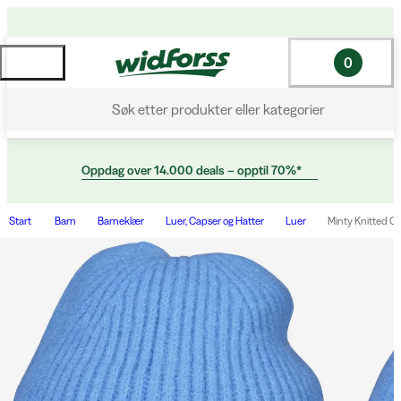
0
Søk etter produkter eller kategorier
Oppdag over 14.000 deals – opptil 70%*
Start
Barn
Barneklær
Luer, Capser og Hatter
Luer
Minty Knitted C