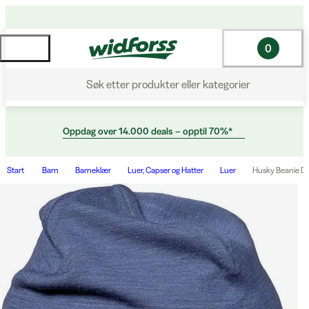
0
Søk etter produkter eller kategorier
Oppdag over 14.000 deals – opptil 70%*
Start
Barn
Barneklær
Luer, Capser og Hatter
Luer
Husky Beanie D