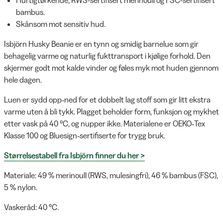
bambus.
Skånsom mot sensitiv hud.
Isbjörn Husky Beanie er en tynn og smidig barnelue som gir
behagelig varme og naturlig fukttransport i kjølige forhold. Den
skjermer godt mot kalde vinder og føles myk mot huden gjennom
hele dagen.
Luen er sydd opp‑ned for et dobbelt lag stoff som gir litt ekstra
varme uten å bli tykk. Plagget beholder form, funksjon og mykhet
etter vask på 40 °C, og nupper ikke. Materialene er OEKO‑Tex
Klasse 100 og Bluesign‑sertifiserte for trygg bruk.
Størrelsestabell fra Isbjörn finner du her >
Materiale: 49 % merinoull (RWS, mulesingfri), 46 % bambus (FSC),
5 % nylon.
Vaskeråd: 40 °C.