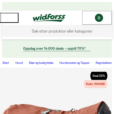
0
Søk etter produkter eller kategorier
Oppdag over 14.000 deals – opptil 70%*
Start
Hund
Klær og beskyttelse
Hundevester og Tepper
Regndekken
Deal
23
%
Kode: 10HUND