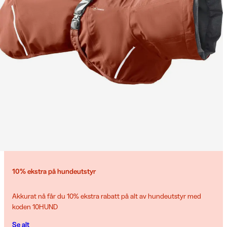
10% ekstra på hundeutstyr
Akkurat nå får du 10% ekstra rabatt på alt av hundeutstyr med
koden 10HUND
Se alt