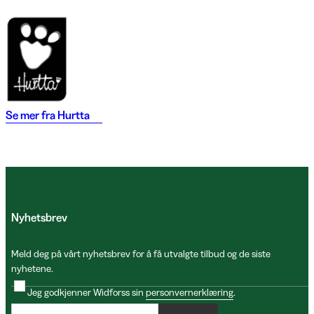
Se mer fra
Hurtta
Nyhetsbrev
Meld deg på vårt nyhetsbrev for å få utvalgte tilbud og de siste
nyhetene.
Jeg godkjenner Widforss sin
personvernerklæring
.