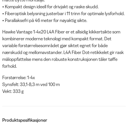
• Kompakt design ideell for drivjakt og raske skudd.
• Fiberoptisk belysning justerbar i 11 trinn for optimale lysforhold.
• Parallaksefri på 46 meter for nøyaktig sikte.
Hawke Vantage 1-4x20 L4A Fiber er et allsidig kikkertsikte som
kombinerer moderne teknologi med kompakt format. Det
variable forstørrelsesområdet gjør siktet egnet for både
nærskudd og mellomavstander. L4A Fiber Dot-retikkelet gir rask
måloppfattelse mens den robuste konstruksjonen tåler tøffe
forhold.
Forstørrelse: 1-4x
Synsfelt: 33,1-8,3 m ved 100 m
Vekt: 333 g
Produktspesifikasjoner