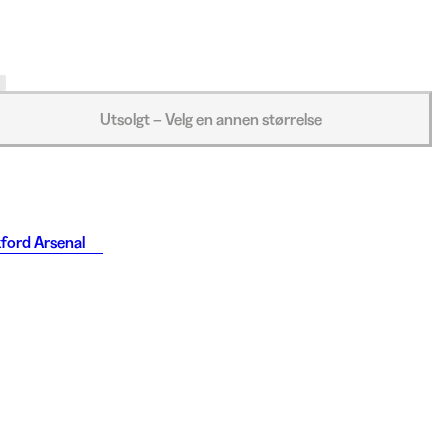
Utsolgt – Velg en annen størrelse
ford Arsenal