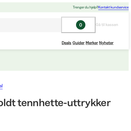
Trenger du hjelp?
Kontakt kundservice
0
Gå til kassen
Deals
Guider
Merker
Nyheter
al
ldt tennhette-uttrykker