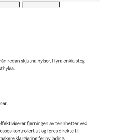
ån redan skjutna hylsor. I fyra enkla steg
thylsa.
ner.
fektiviserer fjerningen av tennhetter ved
es kontrollert ut og føres direkte til
skere klargjøring før ny lading.