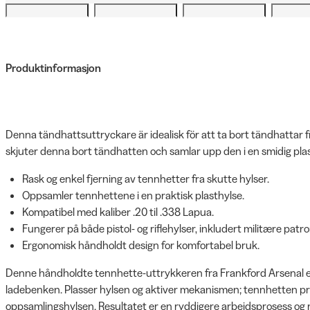
Produktinformasjon
Denna tändhattsuttryckare är idealisk för att ta bort tändhattar fr
skjuter denna bort tändhatten och samlar upp den i en smidig plas
Rask og enkel fjerning av tennhetter fra skutte hylser.
Oppsamler tennhettene i en praktisk plasthylse.
Kompatibel med kaliber .20 til .338 Lapua.
Fungerer på både pistol- og riflehylser, inkludert militære patro
Ergonomisk håndholdt design for komfortabel bruk.
Denne håndholdte tennhette-uttrykkeren fra Frankford Arsenal ef
ladebenken. Plasser hylsen og aktiver mekanismen; tennhetten press
oppsamlingshylsen. Resultatet er en ryddigere arbeidsprosess og ra