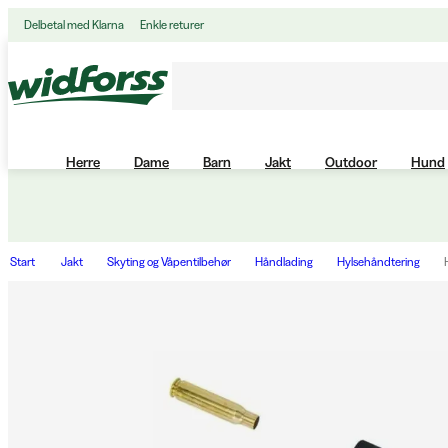
Delbetal med Klarna
Enkle returer
Herre
Dame
Barn
Jakt
Outdoor
Hund
Start
Jakt
Skyting og Våpentilbehør
Håndlading
Hylsehåndtering