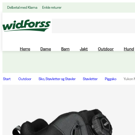
Delbetal med Klarna
Enkle returer
Herre
Dame
Barn
Jakt
Outdoor
Hund
Start
Outdoor
Sko, Støvletter og Støvler
Støvletter
Piggsko
Yukon M