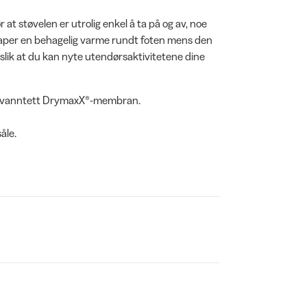
t støvelen er utrolig enkel å ta på og av, noe
skaper en behagelig varme rundt foten mens den
lik at du kan nyte utendørsaktivitetene dine
PU), vanntett DrymaxX®-membran.
åle.