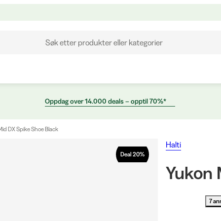
Søk etter produkter eller kategorier
Oppdag over 14.000 deals – opptil 70%*
id DX Spike Shoe Black
Halti
Deal
20
%
Yukon 
7 an