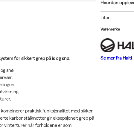
Hvordan oppleve
Liten
Varemerke
Se mer fra
Halti
stem for sikkert grep på is og snø.
 og snø.
tervær.
øringen.
påvirkning.
turer.
 kombinerer praktisk funksjonalitet med sikker
erte karbonstålknotter gir eksepsjonelt grep på
or vinterturer når forholdene er som