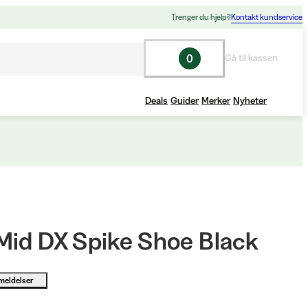
Trenger du hjelp?
Kontakt kundservice
0
Gå til kassen
Deals
Guider
Merker
Nyheter
Mid DX Spike Shoe Black
meldelser