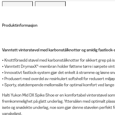
Produktinformasjon
Vanntett vinterstøvel med karbonstålknotter og smidig fastlock-sy
• Knottförsedd støvel med karbonstålknotter for sikkert grep på is
• Vanntett DrymaxX®-membran holder føttene tørre i sørpete vin
• Innovativt fastlock-system gjør det enkelt å stramme og løsne sn
• Produsert med overdel av resirkulert softshell for redusert miljø
• Sporty, støtdempende mellomsåle for optimal komfort ved lange 
Halti Yukon Mid DX Spike Shoe er en komfortabel vinterstøvel som
fremkommelighet på glatt underlag. Yttersålen med optimalt plass
isete og snødekte underlag, noe som gjør denne støvelen perfekt f
vanskeligst.