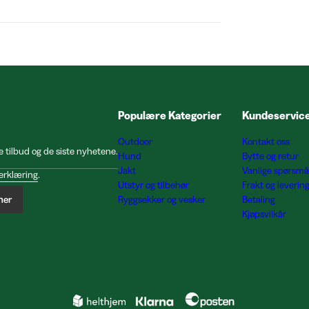
Populære Kategorier
Kundeservic
Outdoor
Kontakt oss
e tilbud og de siste nyhetene.
Hund
Bytte og retur
Jakt
Vanlige spørsmå
erklæring
.
Utstyr og tilbehør
Frakt og leverin
ner
Ryggsekker og vesker
Betaling
Kjøpsvilkår