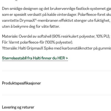
Den smidige designen og det brukervennlige fastlock-systemet gjør a
som er spesielt verdsatt på kalde vinterdager. Polarfleece-foret 
vanntette DrymaxX®-membranen effektivt stenger ute fuktighet, s
uten å bekymre deg for våte føtter.
Materiale: Overdel av softshell (90% resirkulert polyester, 10% 
Fôr: Varmt polarfleece-fôr (100% polyester).
Yttersåle: Halti GripmaxX Spike med karbonstålknotter på gummis
Størrelsestabll fra Halti finner du HER >
Produktspesifikasjoner
Levering og returer