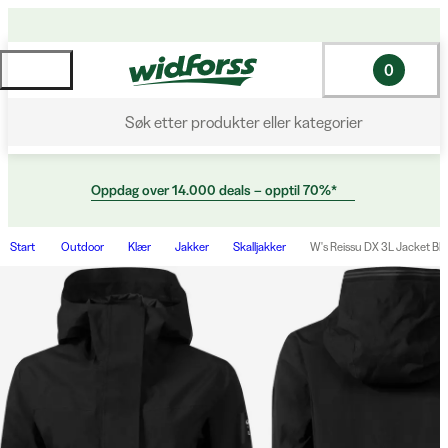
0
Søk etter produkter eller kategorier
Oppdag over 14.000 deals – opptil 70%*
Start
Outdoor
Klær
Jakker
Skalljakker
W's Reissu DX 3L Jacket Bl