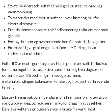
Stretchy X-stretch softshell med god pusteevne, vind- og
vannavvisning.
To materialer med robust softshell over knær og bak for
ekstra slitestyrke.
Praktisk lommeoppsett: to håndlommer og to lårlommer med
glidelås.
Forbøyde knær og avsmalnende ben for naturlig bevegelse.
Bærekraftig valg: bluesign-sertifisert, PFC-fri og delvis
resirkulert materiale.
Pallas II X er neste generasjon av Haltis populære softshellbukse
for dame, laget for turer, aktive hundeeiere og hverdagsbruk i
skiftende vær. Stretchen gir fri bevegelse, mens
materialblandingen balanserer komfort og holdbarhet i krevende
terreng.
Elastisk linning bak og innvendig snor sikrer passform uten glipp
når du bøyer deg, og reduserer risiko for gnag fra ryggsekken.
Den lave vekten gjør buksen enkel å bruke fra vår til høst.