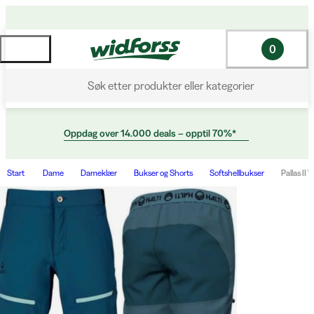
0
Søk etter produkter eller kategorier
Oppdag over 14.000 deals – opptil 70%*
Start
Dame
Dameklær
Bukser og Shorts
Softshellbukser
Pallas II