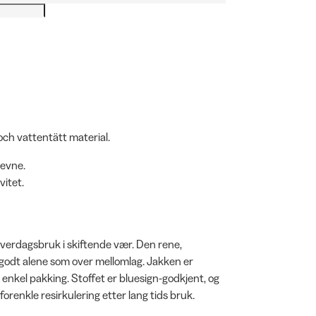
- och vattentätt material.
eevne.
vitet.
g hverdagsbruk i skiftende vær. Den rene,
e godt alene som over mellomlag. Jakken er
g enkel pakking. Stoffet er bluesign-godkjent, og
 forenkle resirkulering etter lang tids bruk.