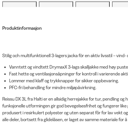
Produktinformasjon
Stilig och multifunktionell 3-lagers jacka för en aktiv livsstil – vind
Vanntett og vindtett DrymaxX 3-lags skalljakke med høy pust
Fast hette og ventilasjonsåpninger for kontroll i varierende akti
Lommer med klaff og trykknapper for sikker oppbevaring.
PFC-fri behandling for mindre miljøpåvirkning.
Reissu DX 3L fra Halti er en allsidig herrejakke for tur, pendling o
funksjonelle utformingen gir god bevegelsesfrihet og fungerer lik
produsert i resirkulert polyester og uten separat fôr for lav vekt o
alle deler, bortsett fra glidelåsen, er laget av samme materiale for å