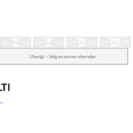
M
L
XL
XXL
Utsolgt – Velg en annen størrelse