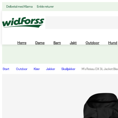
Delbetal med Klarna
Enkle returer
Herre
Dame
Barn
Jakt
Outdoor
Hund
Start
Outdoor
Klær
Jakker
Skalljakker
M's Reissu DX 3L Jacket Bla