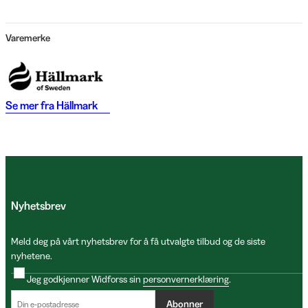
Varemerke
Se mer fra
Hällmark
Nyhetsbrev
Meld deg på vårt nyhetsbrev for å få utvalgte tilbud og de siste
nyhetene.
Jeg godkjenner Widforss sin
personvernerklæring
.
Abonner