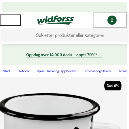
0
Søk etter produkter eller kategorier
Oppdag over 14.000 deals – opptil 70%*
Start
Outdoor
Spise, Drikke og Oppbevare
Termoser og Flasker
Termo
Deal
6
%