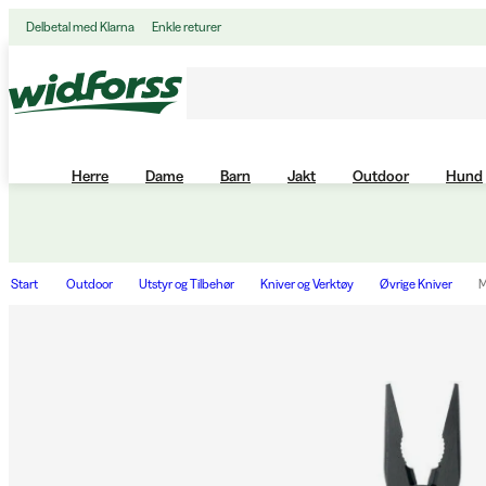
Delbetal med Klarna
Enkle returer
Herre
Dame
Barn
Jakt
Outdoor
Hund
Start
Outdoor
Utstyr og Tilbehør
Kniver og Verktøy
Øvrige Kniver
M