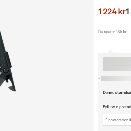
1 224 kr
1
Du sparer 135 kr
Denne størrelse
Fyll inn e-postad