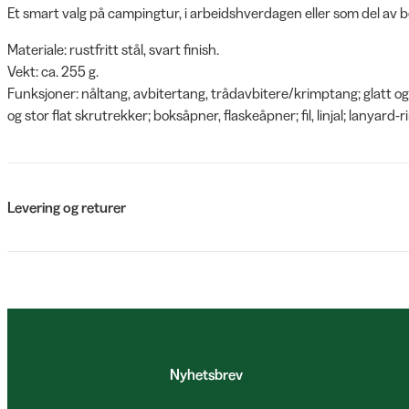
Et smart valg på campingtur, i arbeidshverdagen eller som del av 
Materiale: rustfritt stål, svart finish.
Vekt: ca. 255 g.
Funksjoner: nåltang, avbitertang, trådavbitere/krimptang; glatt og 
og stor flat skrutrekker; boksåpner, flaskeåpner; fil, linjal; lanyard-ri
Levering og returer
Nyhetsbrev