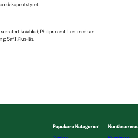
beredskapsutstyret.
serratert knivblad; Phillips samt liten, medium
ng; Saf.T.Plus-lås.
Populære Kategorier
Kundeservic