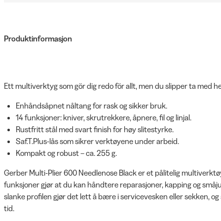
Produktinformasjon
Ett multiverktyg som gör dig redo för allt, men du slipper ta med h
Enhåndsåpnet nåltang for rask og sikker bruk.
14 funksjoner: kniver, skrutrekkere, åp­nere, fil og linjal.
Rustfritt stål med svart finish for høy slitestyrke.
Saf.T.Plus-lås som sikrer verktøyene under arbeid.
Kompakt og robust – ca. 255 g.
Gerber Multi-Plier 600 Needlenose Black er et pålitelig multiverktøy 
funksjoner gjør at du kan håndtere reparasjoner, kapping og småju
slanke profilen gjør det lett å bære i servicevesken eller sekken, 
tid.