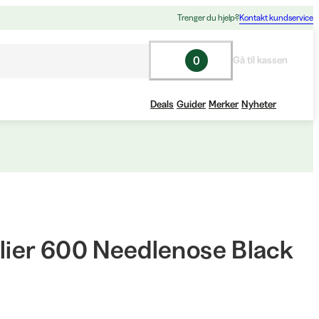
Trenger du hjelp?
Kontakt kundservice
0
Gå til kassen
Deals
Guider
Merker
Nyheter
Plier 600 Needlenose Black