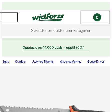
0
Søk etter produkter eller kategorier
Oppdag over 14.000 deals – opptil 70%*
Start
Outdoor
Utstyr og Tilbehør
Kniver og Verktøy
Øvrige Kniver
M