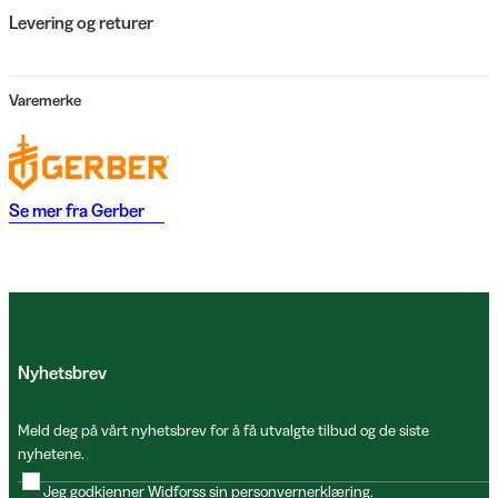
Levering og returer
Varemerke
Se mer fra
Gerber
Nyhetsbrev
Meld deg på vårt nyhetsbrev for å få utvalgte tilbud og de siste
nyhetene.
Jeg godkjenner Widforss sin
personvernerklæring
.