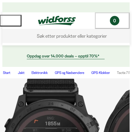
0
Søk etter produkter eller kategorier
Oppdag over 14.000 deals – opptil 70%*
Start
Jakt
Elektronikk
GPS og Nødsendere
GPS-Klokker
Tactix 7 Pr