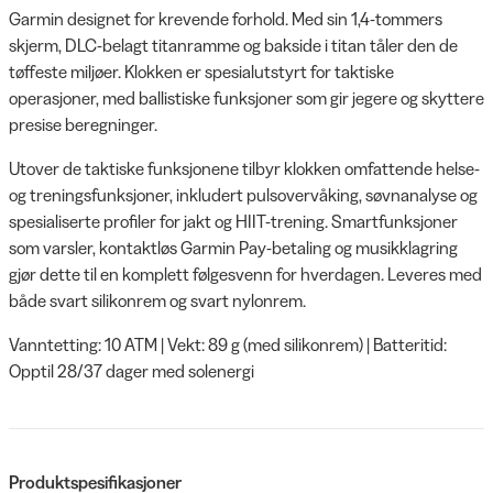
Garmin designet for krevende forhold. Med sin 1,4-tommers
skjerm, DLC-belagt titanramme og bakside i titan tåler den de
tøffeste miljøer. Klokken er spesialutstyrt for taktiske
operasjoner, med ballistiske funksjoner som gir jegere og skyttere
presise beregninger.
Utover de taktiske funksjonene tilbyr klokken omfattende helse-
og treningsfunksjoner, inkludert pulsovervåking, søvnanalyse og
spesialiserte profiler for jakt og HIIT-trening. Smartfunksjoner
som varsler, kontaktløs Garmin Pay-betaling og musikklagring
gjør dette til en komplett følgesvenn for hverdagen. Leveres med
både svart silikonrem og svart nylonrem.
Vanntetting: 10 ATM | Vekt: 89 g (med silikonrem) | Batteritid:
Opptil 28/37 dager med solenergi
Produktspesifikasjoner