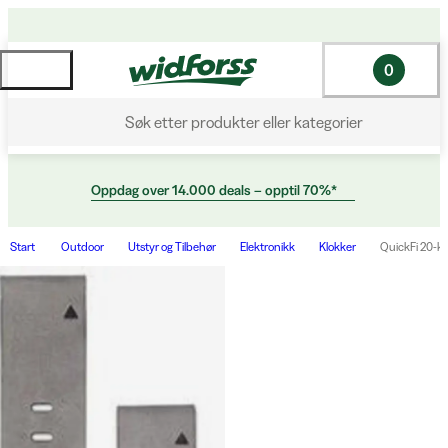
0
Søk etter produkter eller kategorier
Oppdag over 14.000 deals – opptil 70%*
Start
Outdoor
Utstyr og Tilbehør
Elektronikk
Klokker
QuickFi 20-k