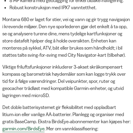
8 MP kamera med geotagging for enkel tilbake‑navigering.
Robust konstruksjon med IPX7 vanntetthet.
Montana 680 er laget for stier, vei og vann og gir trygg navigasjon
i krevende miljøer. Den nye sporlederen gjør det enkelt å ta opp,
se og analysere turene dine, mens tydelige kartfunksjoner og
store datafelt hjelper deg å holde oversikten. Enheten kan
monteres på sykkel, ATV, båt eller brukes som håndholdt; i bil
støttes talte sving‑for‑sving med City Navigator‑kart (tilbehør).
Viktige friluftsfunksjoner inkluderer 3‑akset skråkompensert
kompass og barometrisk høydemåler som kan logge trykk over
tid for å følge værendringer. Del veipunkter, spor, ruter og
geocacher trådløst med kompatible Garmin‑enheter, og utvid
lagringen med microSD.
Det doble batterisystemet gir fleksibilitet med oppladbart
litium‑ion eller vanlige AA‑batterier. Planlegg og organiser med
gratis BaseCamp. Ekstra BirdsEye‑abonnementer kan kjøpes her:
garmin.com/BirdsEye
. Mer om vannklassifisering: