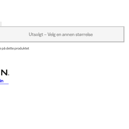
Utsolgt – Velg en annen størrelse
e på dette produktet
in