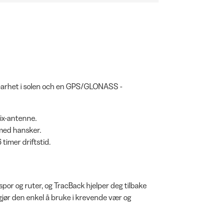
barhet i solen och en GPS/GLONASS -
ix-antenne.
 med hansker.
timer driftstid.
por og ruter, og TracBack hjelper deg tilbake
gjør den enkel å bruke i krevende vær og