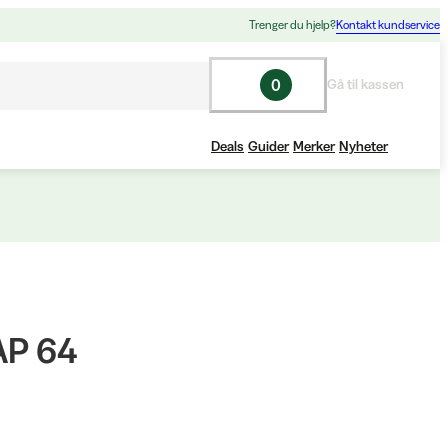
Trenger du hjelp?
Kontakt kundservice
0
Gå til kassen
Deals
Guider
Merker
Nyheter
P 64