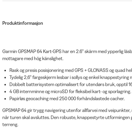
Produktinformasjon
Garmin GPSMAP 64 Kart-GPS har en 2.6" skärm med ypperlig läs
mottagare med hög känslighet.
Rask og presis posisjonering med GPS + GLONASS og quad hel
Tydelig 2,6" fargeskjerm lesbar i sollys og enkel knappestyring
Dobbelt batterisystem optimalisert for utendørs bruk, opptil 16 
4 GB internminne og microSD for fleksibel kart- og sporlagring.
Papirløs geocaching med 250 000 forhåndslastede cacher.
GPSMAP 64 gir trygg navigering utenfor allfarvei med veipunkter, s
når turen skal avsluttes. Den robuste, knappestyrte utformingen 
terreng.