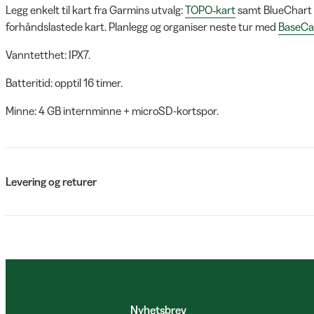
Legg enkelt til kart fra Garmins utvalg:
TOPO‑kart
samt BlueChart g
forhåndslastede kart. Planlegg og organiser neste tur med
BaseC
Vanntetthet: IPX7.
Batteritid: opptil 16 timer.
Minne: 4 GB internminne + microSD-kortspor.
Levering og returer
Nyhetsbrev