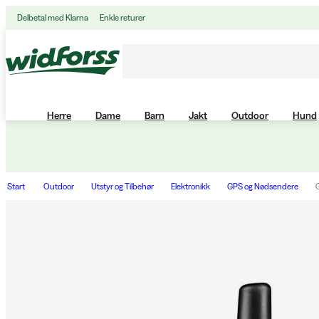
Delbetal med Klarna
Enkle returer
Herre
Dame
Barn
Jakt
Outdoor
Hund
Start
Outdoor
Utstyr og Tilbehør
Elektronikk
GPS og Nødsendere