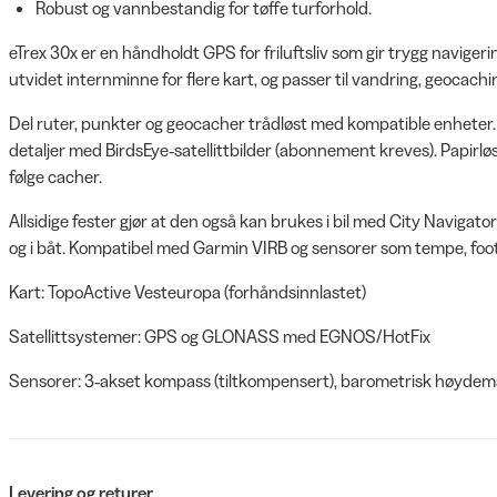
Robust og vannbestandig for tøffe turforhold.
eTrex 30x er en håndholdt GPS for friluftsliv som gir trygg navigeri
utvidet internminne for flere kart, og passer til vandring, geocaching
Del ruter, punkter og geocacher trådløst med kompatible enheter
detaljer med BirdsEye‑satellittbilder (abonnement kreves). Papirløs
følge cacher.
Allsidige fester gjør at den også kan brukes i bil med City Navigat
og i båt. Kompatibel med Garmin VIRB og sensorer som tempe, foot
Kart: TopoActive Vesteuropa (forhåndsinnlastet)
Satellittsystemer: GPS og GLONASS med EGNOS/HotFix
Sensorer: 3‑akset kompass (tiltkompensert), barometrisk høydem
Levering og returer