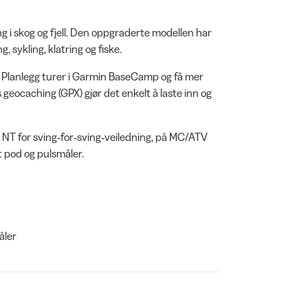
ng i skog og fjell. Den oppgraderte modellen har
, sykling, klatring og fiske.
. Planlegg turer i Garmin BaseCamp og få mer
 geocaching (GPX) gjør det enkelt å laste inn og
or NT for sving‑for‑sving‑veiledning, på MC/ATV
 pod og pulsmåler.
åler