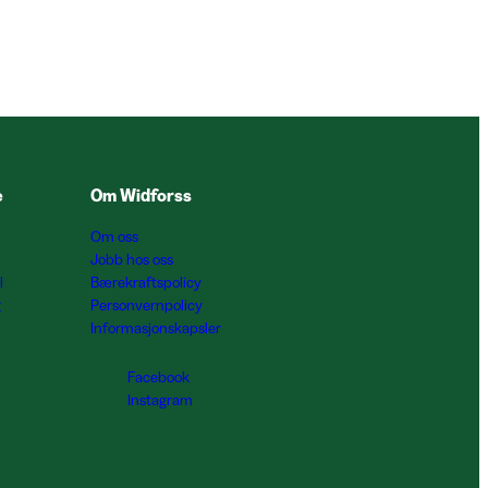
e
Om Widforss
Om oss
Jobb hos oss
l
Bærekraftspolicy
g
Personvernpolicy
Informasjonskapsler
Facebook
Instagram