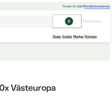
Trenger du hjelp?
Kontakt kundservice
0
Gå til kassen
Deals
Guider
Merker
Nyheter
30x Västeuropa