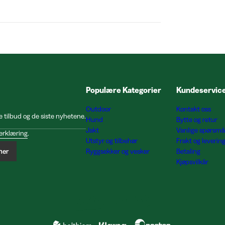
Populære Kategorier
Kundeservic
Outdoor
Kontakt oss
e tilbud og de siste nyhetene.
Hund
Bytte og retur
Jakt
Vanlige spørsmå
erklæring
.
Utstyr og tilbehør
Frakt og leverin
ner
Ryggsekker og vesker
Betaling
Kjøpsvilkår