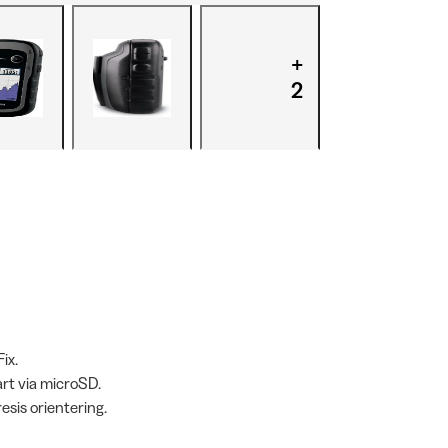
+
2
ix.
art via microSD.
sis orientering.