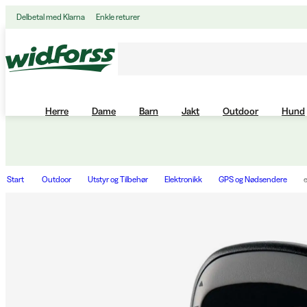
Delbetal med Klarna
Enkle returer
Herre
Dame
Barn
Jakt
Outdoor
Hund
Start
Outdoor
Utstyr og Tilbehør
Elektronikk
GPS og Nødsendere