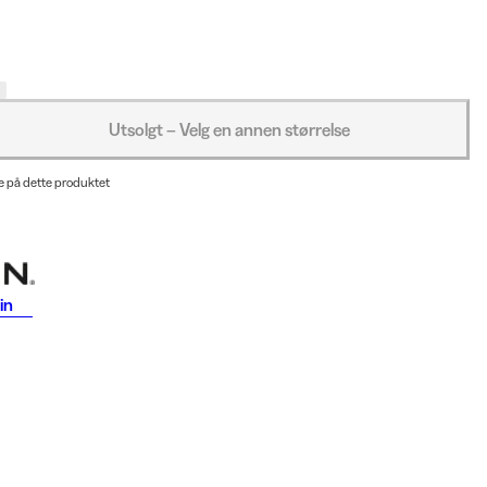
Utsolgt – Velg en annen størrelse
e på dette produktet
in