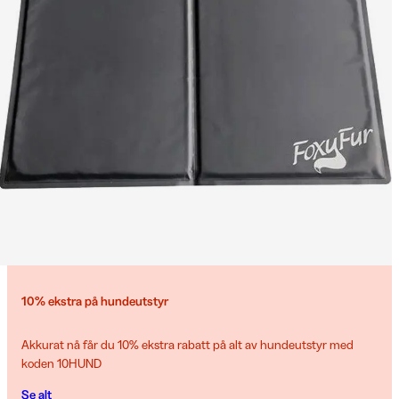
10% ekstra på hundeutstyr
Akkurat nå får du 10% ekstra rabatt på alt av hundeutstyr med
koden 10HUND
Se alt