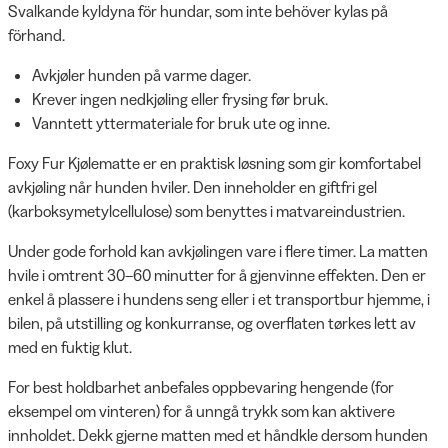
Svalkande kyldyna för hundar, som inte behöver kylas på
förhand.
Avkjøler hunden på varme dager.
Krever ingen nedkjøling eller frysing før bruk.
Vanntett yttermateriale for bruk ute og inne.
Foxy Fur Kjølematte er en praktisk løsning som gir komfortabel
avkjøling når hunden hviler. Den inneholder en giftfri gel
(karboksymetylcellulose) som benyttes i matvareindustrien.
Under gode forhold kan avkjølingen vare i flere timer. La matten
hvile i omtrent 30–60 minutter for å gjenvinne effekten. Den er
enkel å plassere i hundens seng eller i et transportbur hjemme, i
bilen, på utstilling og konkurranse, og overflaten tørkes lett av
med en fuktig klut.
For best holdbarhet anbefales oppbevaring hengende (for
eksempel om vinteren) for å unngå trykk som kan aktivere
innholdet. Dekk gjerne matten med et håndkle dersom hunden