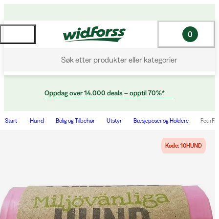
0
Søk etter produkter eller kategorier
Oppdag over 14.000 deals – opptil 70%*
Start
Hund
Bolig og Tilbehør
Utstyr
Bæsjeposer og Holdere
FourFri
Kode: 10HUND