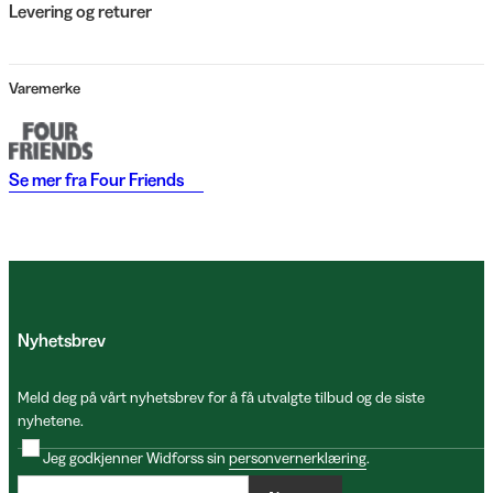
Levering og returer
Varemerke
Se mer fra
Four Friends
Nyhetsbrev
Meld deg på vårt nyhetsbrev for å få utvalgte tilbud og de siste
nyhetene.
Jeg godkjenner Widforss sin
personvernerklæring
.