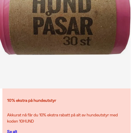
10% ekstra på hundeutstyr
Akkurat nå får du 10% ekstra rabatt på alt av hundeutstyr med
koden 10HUND
Se alt