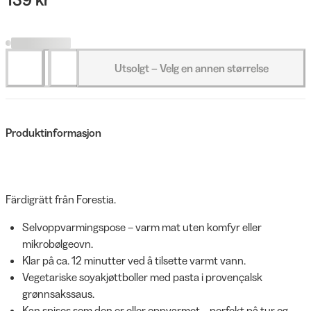
Utsolgt – Velg en annen størrelse
Produktinformasjon
Färdigrätt från Forestia.
Selvoppvarmingspose – varm mat uten komfyr eller
mikrobølgeovn.
Klar på ca. 12 minutter ved å tilsette varmt vann.
Vegetariske soyakjøttboller med pasta i provençalsk
grønnsakssaus.
Kan spises som den er eller oppvarmet – perfekt på tur og