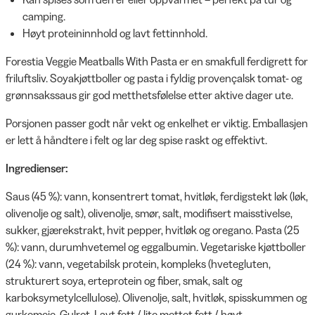
camping.
Høyt proteininnhold og lavt fettinnhold.
Forestia Veggie Meatballs With Pasta er en smakfull ferdigrett for
friluftsliv. Soyakjøttboller og pasta i fyldig provençalsk tomat- og
grønnsakssaus gir god metthetsfølelse etter aktive dager ute.
Porsjonen passer godt når vekt og enkelhet er viktig. Emballasjen
er lett å håndtere i felt og lar deg spise raskt og effektivt.
Ingredienser:
Saus (45 %): vann, konsentrert tomat, hvitløk, ferdigstekt løk (løk,
olivenolje og salt), olivenolje, smør, salt, modifisert maisstivelse,
sukker, gjærekstrakt, hvit pepper, hvitløk og oregano. Pasta (25
%): vann, durumhvetemel og eggalbumin. Vegetariske kjøttboller
(24 %): vann, vegetabilsk protein, kompleks (hvetegluten,
strukturert soya, erteprotein og fiber, smak, salt og
karboksymetylcellulose). Olivenolje, salt, hvitløk, spisskummen og
gurkemeie. Gulrot. Lavt fett / lite mettet fett / høyt