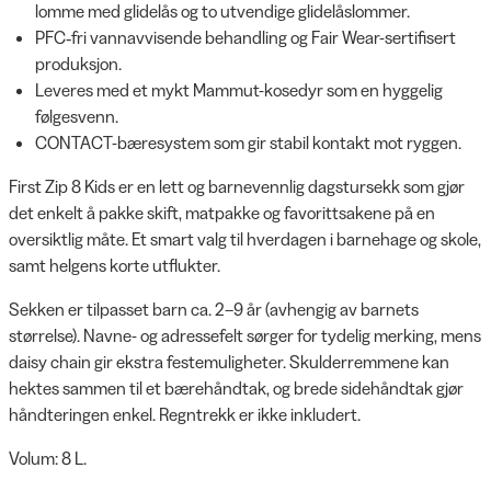
lomme med glidelås og to utvendige glidelåslommer.
PFC‑fri vannavvisende behandling og Fair Wear-sertifisert
produksjon.
Leveres med et mykt Mammut-kosedyr som en hyggelig
følgesvenn.
CONTACT-bæresystem som gir stabil kontakt mot ryggen.
First Zip 8 Kids er en lett og barnevennlig dagstursekk som gjør
det enkelt å pakke skift, matpakke og favorittsakene på en
oversiktlig måte. Et smart valg til hverdagen i barnehage og skole,
samt helgens korte utflukter.
Sekken er tilpasset barn ca. 2–9 år (avhengig av barnets
størrelse). Navne- og adressefelt sørger for tydelig merking, mens
daisy chain gir ekstra festemuligheter. Skulderremmene kan
hektes sammen til et bærehåndtak, og brede sidehåndtak gjør
håndteringen enkel. Regntrekk er ikke inkludert.
Volum: 8 L.