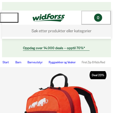
0
Søk etter produkter eller kategorier
Oppdag over 14.000 deals – opptil 70%*
Start
Barn
Barneutstyr
Ryggsekker og Vesker
First Zip 8 Kids Red
Deal
23
%