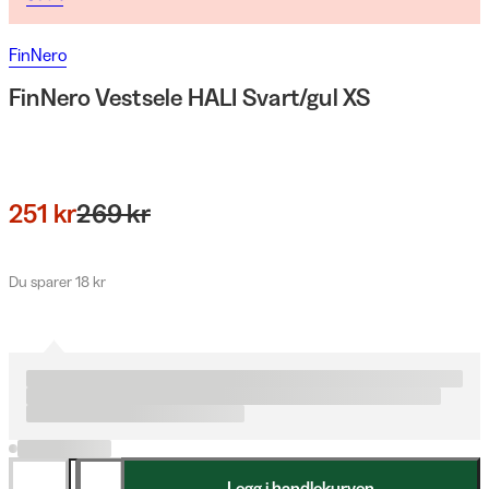
FinNero
FinNero Vestsele HALI Svart/gul XS
251 kr
269 kr
Du sparer 18 kr
Legg i handlekurven