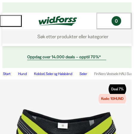
0
Søk etter produkter eller kategorier
Oppdag over 14.000 deals – opptil 70%*
Start
Hund
Kobbel, Seler og Halsbånd
Seler
FinNero Vestsele HALI Svar
Deal
7
%
Kode: 10HUND