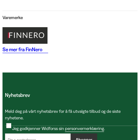
Varemerke
Se mer fra
FinNero
Nyhetsbrev
Meld deg på vårt nyhetsbrev for å få utvalgte tilbud og de siste
nyhetene.
Jeg godkjenner Widforss sin
personvernerklæring
.
Abonner